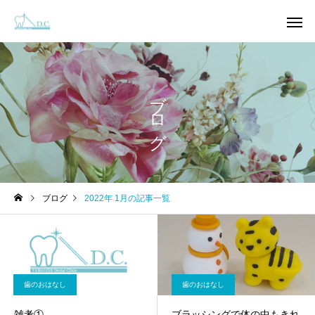
ブログ
ブログ
2022年 1月の記事一覧
一般歯科
小児歯
審美歯科
インプラント
歯のおはなし
歯のおはなし
雑考①
ブラッシングで体の中もきれ