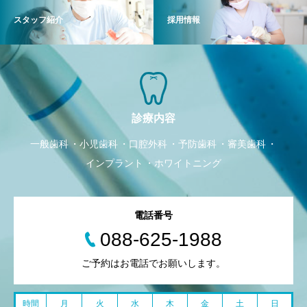
スタッフ紹介
採用情報
診療内容
一般歯科
小児歯科
口腔外科
予防歯科
審美歯科
インプラント
ホワイトニング
電話番号
088-625-1988
ご予約はお電話でお願いします。
時間
月
火
水
木
金
土
日