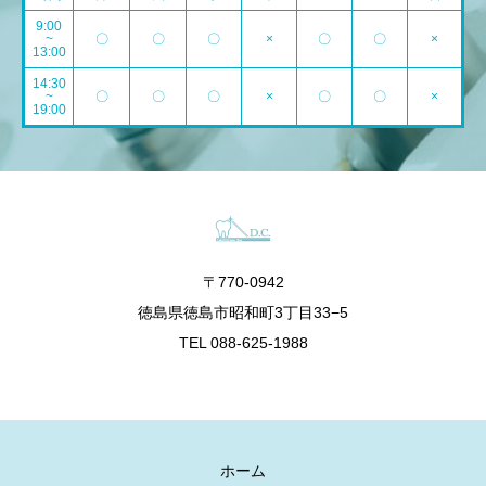
9:00
~
〇
〇
〇
×
〇
〇
×
13:00
14:30
~
〇
〇
〇
×
〇
〇
×
19:00
〒770-0942
徳島県徳島市昭和町3丁目33−5
TEL 088-625-1988
ホーム