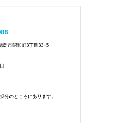
988
県徳島市昭和町3丁目33−5
目
約2分のところにあります。