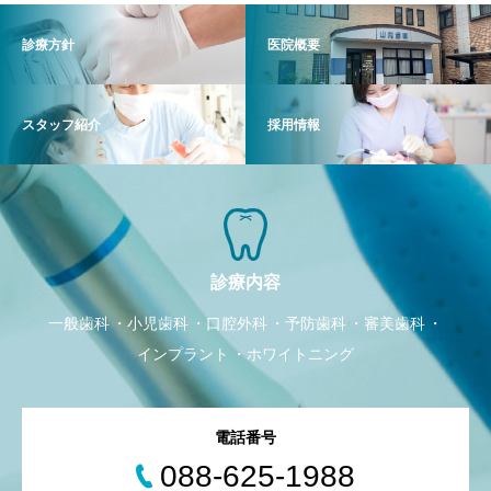
診療方針
医院概要
スタッフ紹介
採用情報
診療内容
一般歯科
小児歯科
口腔外科
予防歯科
審美歯科
インプラント
ホワイトニング
電話番号
088-625-1988