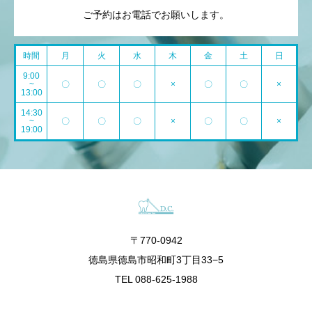
ご予約はお電話でお願いします。
時間
月
火
水
木
金
土
日
9:00
~
〇
〇
〇
×
〇
〇
×
13:00
14:30
~
〇
〇
〇
×
〇
〇
×
19:00
〒770-0942
徳島県徳島市昭和町3丁目33−5
TEL 088-625-1988