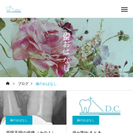
歯のおはなし
ブログ
歯のおはなし
一般歯科
小児歯
審美歯科
インプラント
歯のおはなし
歯のおはなし
原因不明の歯痛（その１）
歯が割れるとき