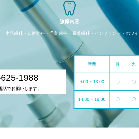
診療内容
科
小児歯科
口腔外科
予防歯科
審美歯科
インプラント
ホワイ
時間
月
火
-625-1988
9:00 ~ 13:00
〇
〇
電話でお願いします。
14:30 ~ 19:00
〇
〇