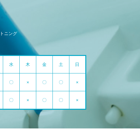
トニング
水
木
金
土
日
〇
×
〇
〇
×
〇
×
〇
〇
×